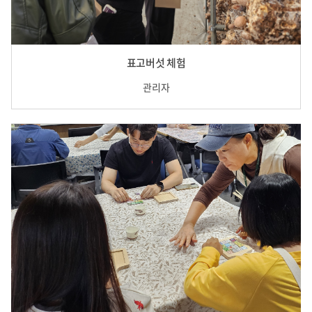
표고버섯 체험
관리자