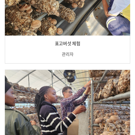
표고버섯 체험
관리자