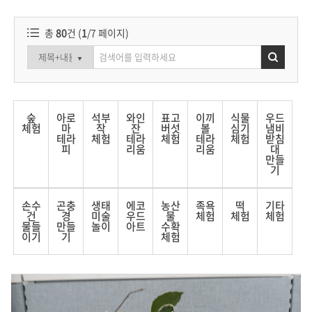
총
80
건 (
1
/7 페이지)
숲
아로
석부
와인
표고
이끼
식물
우드
체험
마
작
잔
버섯
볼
심기
냄비
테라
체험
테라
체험
테라
체험
받침
피
리움
리움
대
만들
기
손수
곤충
생태
에코
농산
족욕
떡
기타
건
경
미술
우드
물
체험
체험
체험
물들
만들
놀이
아트
수확
이기
기
체험