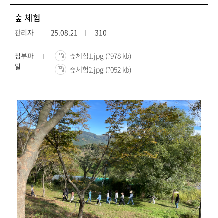
숲 체험
관리자
25.08.21
310
첨부파
숲체험1.jpg (7978 kb)
일
숲체험2.jpg (7052 kb)