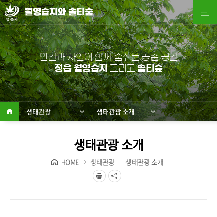
월영습지와 솔티숲
인간과 자연이 함께 숨쉬는 공존 공간
정읍 월영습지
그리고
솔티숲
생태관광
생태관광 소개
생태관광 소개
HOME
생태관광
생태관광 소개